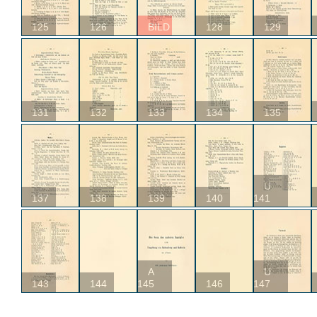
125
126
BILD
128
129
131
132
133
134
135
U
137
138
139
140
141
A
U
143
144
145
146
147