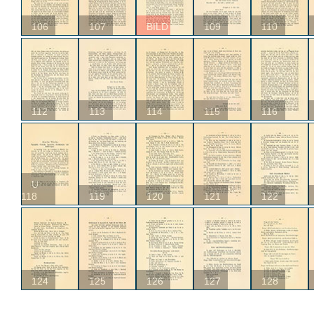
106
107
BILD
109
110
112
113
114
115
116
U
118
119
120
121
122
124
125
126
127
128