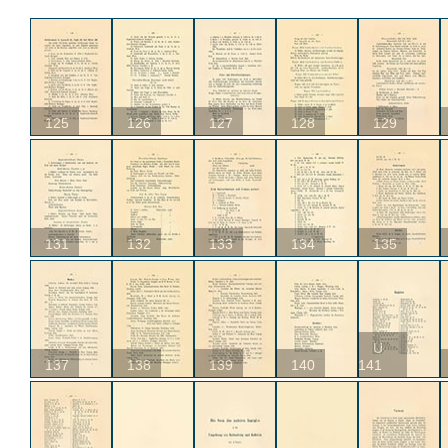
125
126
127
128
129
131
132
133
134
135
U
137
138
139
140
141