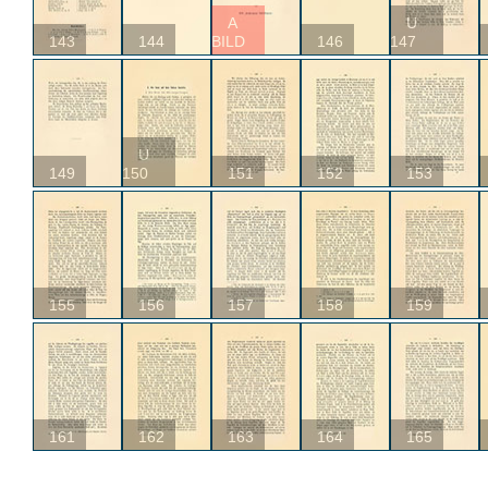
A
U
143
144
BILD
146
147
U
149
150
151
152
153
155
156
157
158
159
161
162
163
164
165