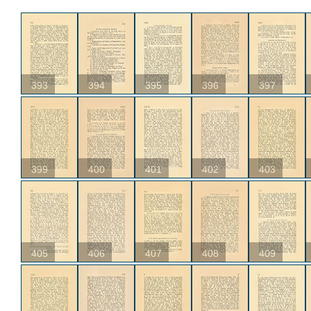
393
394
395
396
397
399
400
401
402
403
405
406
407
408
409