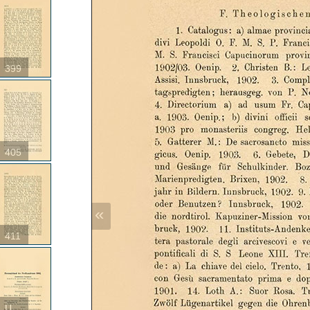
399
405
«
411
U