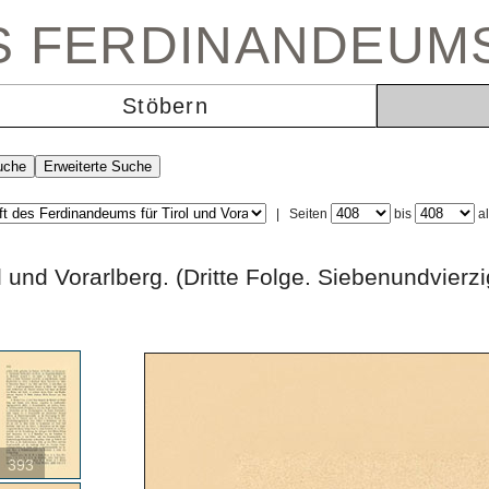
ES FERDINANDEUM
Stöbern
|
Seiten
bis
a
rol und Vorarlberg. (Dritte Folge. Siebenund
393