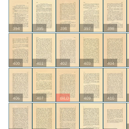
394
395
396
397
398
400
401
402
403
404
406
407
BILD
409
410