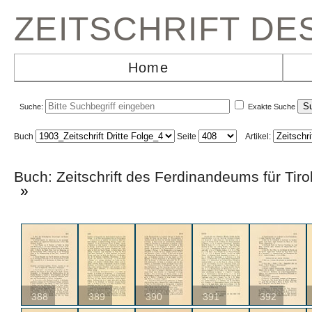
ZEITSCHRIFT D
Home
Suche:
Exakte Suche
Buch
Seite
Artikel:
Buch: Zeitschrift des Ferdinandeums für Ti
»
388
389
390
391
392