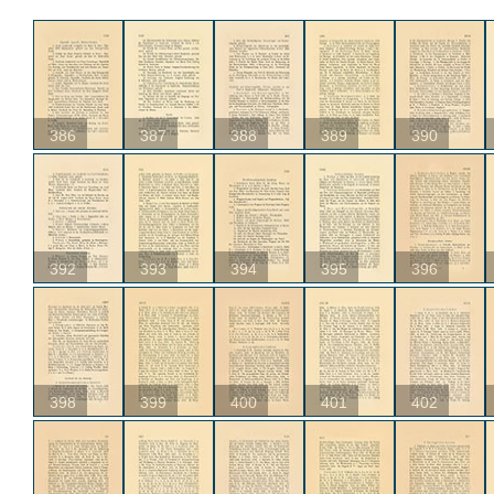
386
387
388
389
390
392
393
394
395
396
398
399
400
401
402