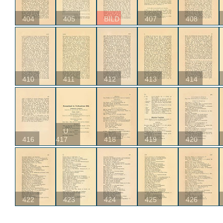
404
405
BILD
407
408
410
411
412
413
414
U
416
417
418
419
420
422
423
424
425
426