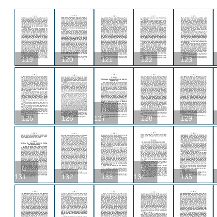
119
120
121
122
123
U
125
126
127
128
129
U
U
131
132
133
134
135