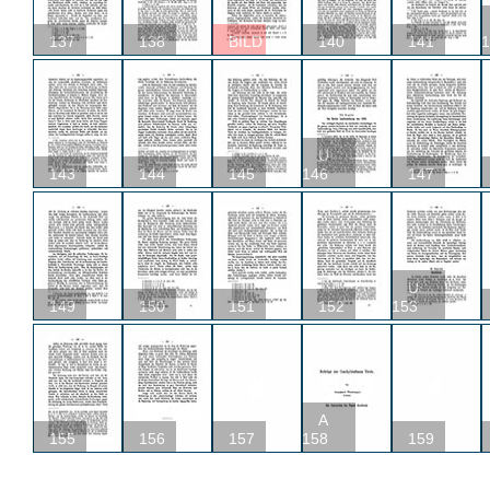
137
138
BILD
140
141
1
U
143
144
145
146
147
U
149
150
151
152
153
A
155
156
157
158
159