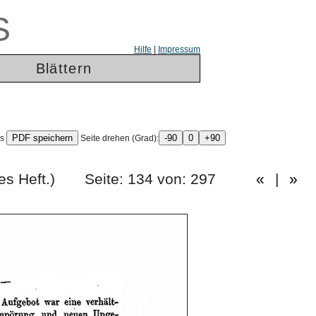
S
Hilfe
|
Impressum
Blättern
ls
Seite drehen (Grad):
erzigstes Heft.) Seite: 134 von: 297
«
|
»