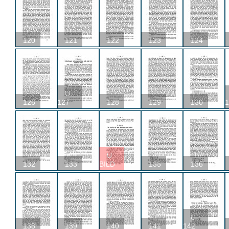
120
121
122
123
124
U
126
127
128
129
130
1
U
132
133
BILD
135
136
U
138
139
140
141
142