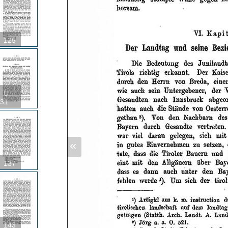
125
U
31
«
137
143