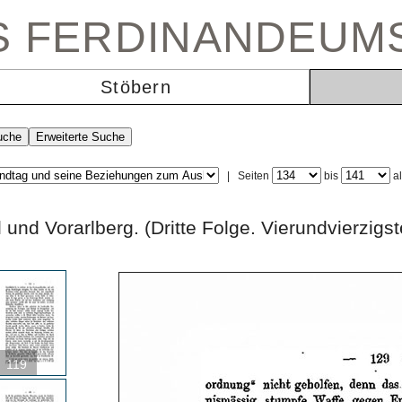
ES FERDINANDEUM
Stöbern
|
Seiten
bis
a
rol und Vorarlberg. (Dritte Folge. Vierundvi
119