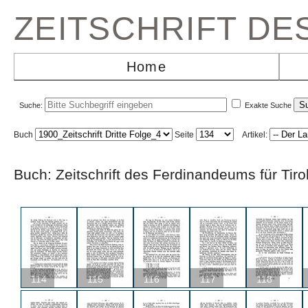
ZEITSCHRIFT D
Home
Suche:
Exakte Suche
Buch
Seite
Artikel:
Buch: Zeitschrift des Ferdinandeums für Ti
114
115
116
117
118