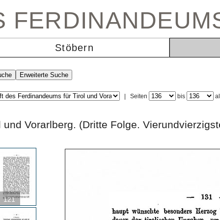
ES FERDINANDEUM
Stöbern
|
Seiten
bis
a
rol und Vorarlberg. (Dritte Folge. Vierundvi
121