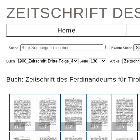
ZEITSCHRIFT D
Home
Suche:
Exakte Suche
Buch
Seite
Artikel:
Buch: Zeitschrift des Ferdinandeums für Ti
116
117
118
119
120