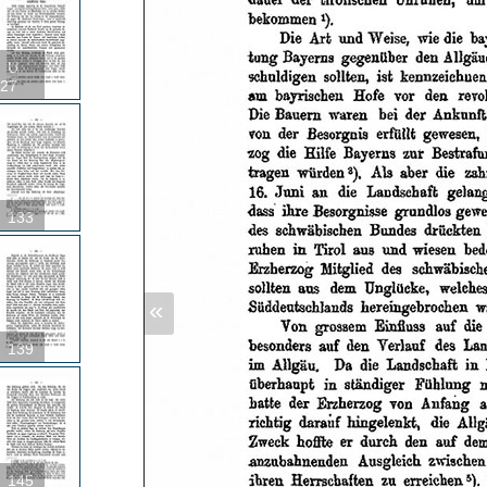
U
27
133
«
139
145