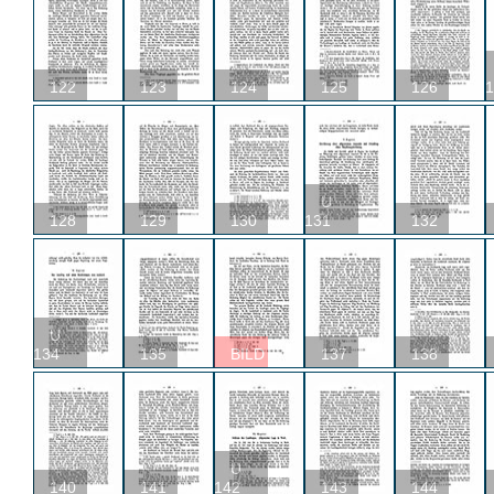
122
123
124
125
126
1
U
128
129
130
131
132
U
134
135
BILD
137
138
U
140
141
142
143
144