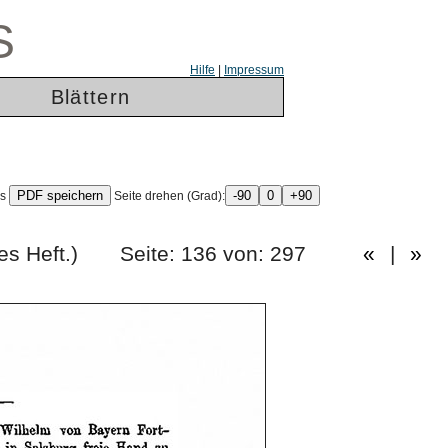
S
Hilfe
|
Impressum
Blättern
ls
Seite drehen (Grad):
erzigstes Heft.) Seite: 136 von: 297
«
|
»