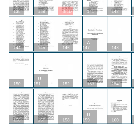
138
139
BILD
141
142
A
144
145
146
147
148
U
150
151
152
153
154
U
156
157
158
159
160