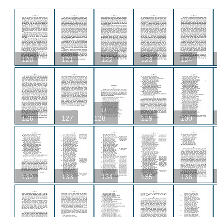
120
121
122
123
124
U
126
127
128
129
130
132
133
134
135
136