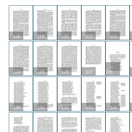
118
119
120
121
122
U
124
125
126
127
128
130
131
132
133
134