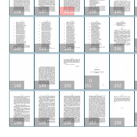
136
137
BILD
139
140
142
143
144
145
146
1
U
148
149
150
151
152
154
155
156
157
158
1