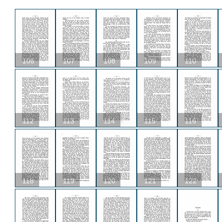
106
107
108
109
110
112
113
114
115
116
118
119
120
121
122