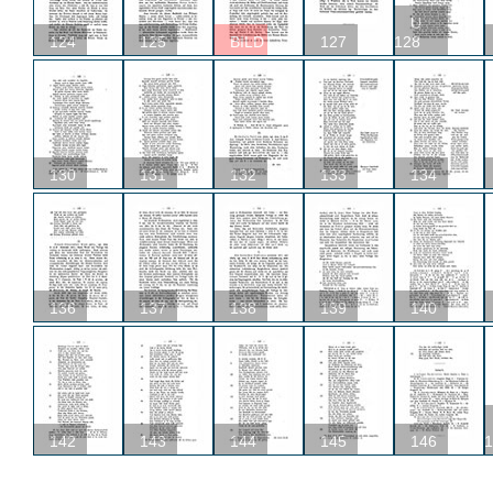
U
124
125
BILD
127
128
130
131
132
133
134
136
137
138
139
140
142
143
144
145
146
1