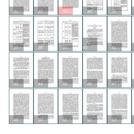
31
32
BILD
34
35
U
37
38
39
40
41
43
44
45
46
47
49
50
51
52
53