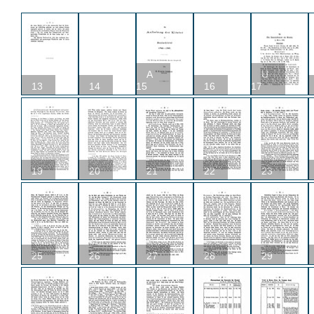
A
U
13
14
15
16
17
19
20
21
22
23
25
26
27
28
29