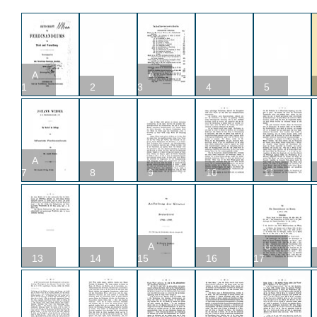
A
A
1
2
3
4
5
A
7
8
9
10
11
A
U
13
14
15
16
17