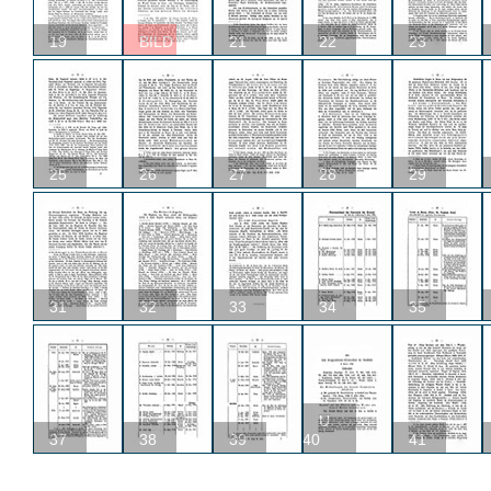
19
BILD
21
22
23
25
26
27
28
29
31
32
33
34
35
U
37
38
39
40
41