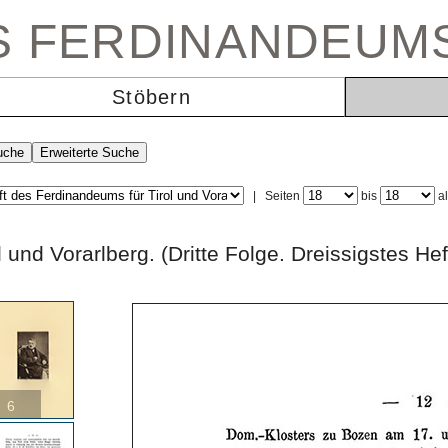
ES FERDINANDEUM
Stöbern
|
Seiten
bis
a
rol und Vorarlberg. (Dritte Folge. Dreissigs
6