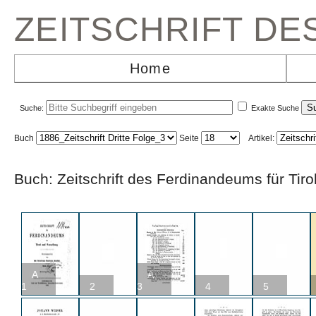
ZEITSCHRIFT D
Home
Suche:
Exakte Suche
Buch
Seite
Artikel:
Buch: Zeitschrift des Ferdinandeums für Ti
A
A
1
2
3
4
5