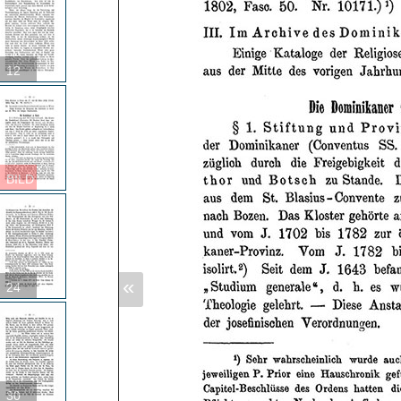
12
BILD
«
24
30