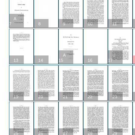
A
7
8
9
10
11
A
U
13
14
15
16
17
19
20
21
22
23
25
26
27
28
29