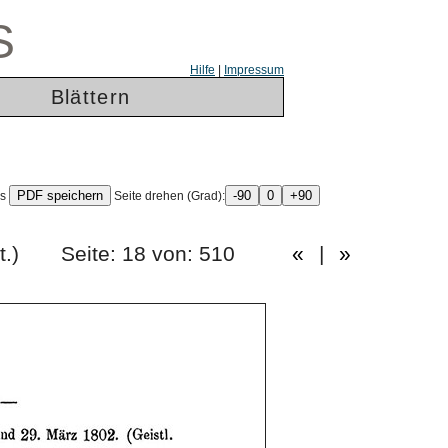
S
Hilfe
|
Impressum
Blättern
ls
Seite drehen (Grad):
tes Heft.) Seite: 18 von: 510
«
|
»