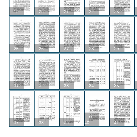
19
20
21
22
23
25
26
27
28
29
31
32
33
34
35
U
37
38
39
40
41