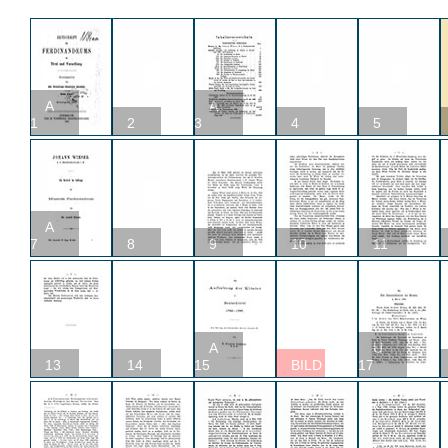
A
A
1
2
3
4
5
A
7
8
9
10
11
A
U
13
14
15
BILD
17