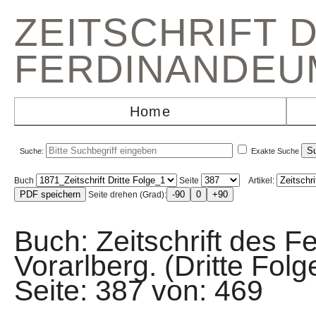
ZEITSCHRIFT 
FERDINANDEU
Home
Suche:
Exakte Suche
Buch
Seite
Artikel:
Seite drehen (Grad):
Buch: Zeitschrift des F
Vorarlberg. (Dritte F
Seite: 387 von: 46