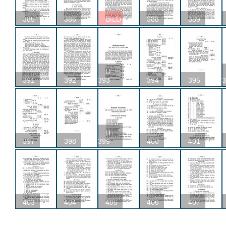
385
386
BILD
388
389
U
391
392
393
394
395
3
U
397
398
399
400
401
403
404
405
406
407