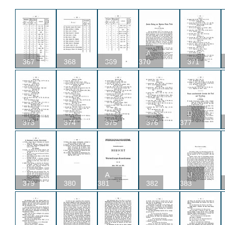
A
367
368
369
370
371
U
373
374
375
376
377
A
U
379
380
381
382
383