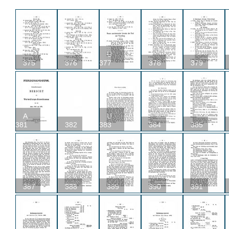
U
375
376
377
378
379
A
U
381
382
383
384
385
387
388
389
390
391