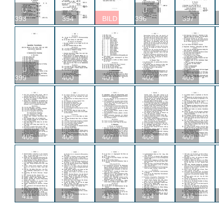
U
U
393
394
BILD
396
397
U
399
400
401
402
403
405
406
407
408
409
411
412
413
414
415