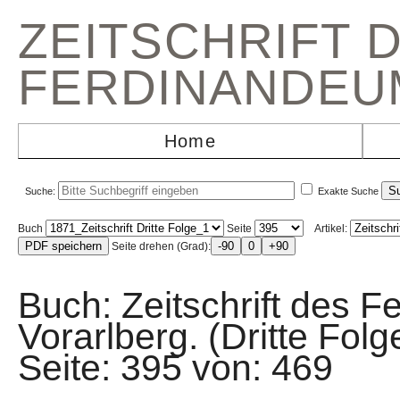
ZEITSCHRIFT 
FERDINANDEU
Home
Suche:
Exakte Suche
Buch
Seite
Artikel:
Seite drehen (Grad):
Buch: Zeitschrift des F
Vorarlberg. (Dritte F
Seite: 395 von: 46