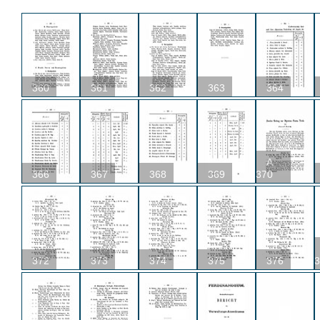
360
361
362
363
364
A
366
367
368
369
370
372
373
374
375
376
3