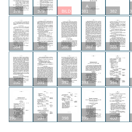
A
378
379
BILD
381
382
3
384
385
386
387
388
U
390
391
392
393
394
U
U
396
397
398
399
400