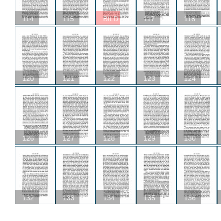
114
115
BILD
117
118
120
121
122
123
124
126
127
128
129
130
132
133
134
135
136