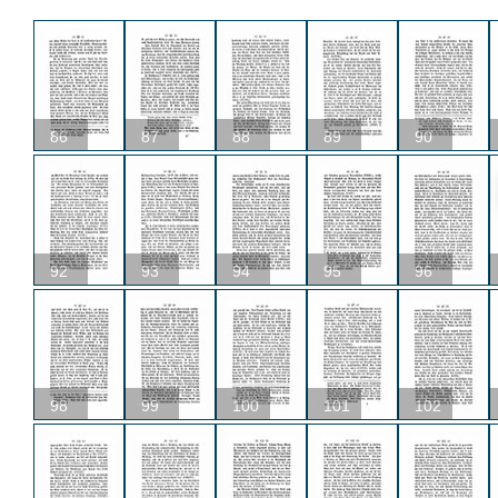
86
87
88
89
90
92
93
94
95
96
98
99
100
101
102