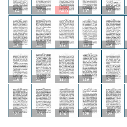
104
105
BILD
107
108
110
111
112
113
114
116
117
118
119
120
122
123
124
125
126