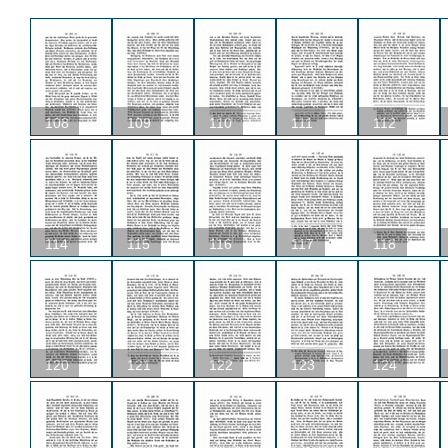
108
109
110
111
112
114
115
116
117
118
120
121
122
123
124