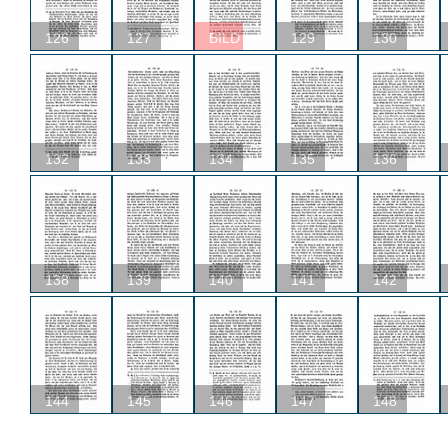
126
127
BILD
129
130
132
133
134
135
136
138
139
140
141
142
144
145
146
147
148