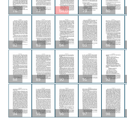
76
77
BILD
79
80
82
83
84
85
86
88
89
90
91
92
94
95
96
97
98