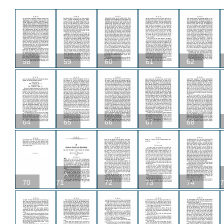
58
59
60
61
62
64
65
66
67
68
A
70
71
72
73
74
7