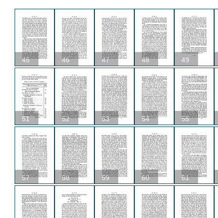
45
46
47
48
49
51
52
53
54
55
57
58
59
60
61