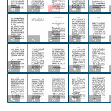
63
64
BILD
66
67
A
69
70
71
72
73
U
75
76
77
78
79
81
82
83
84
85