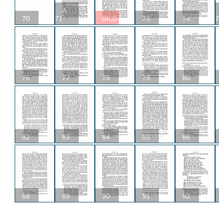
A
70
71
BILD
73
74
7
76
77
78
79
80
82
83
84
85
86
88
89
90
91
92