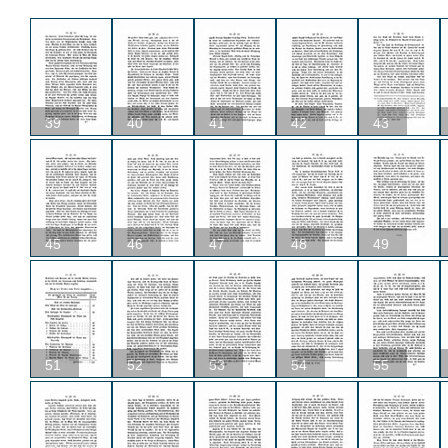
39
40
41
42
43
45
46
47
48
49
51
52
53
54
55