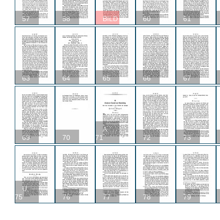
57
58
BILD
60
61
63
64
65
66
67
A
69
70
71
72
73
U
75
76
77
78
79