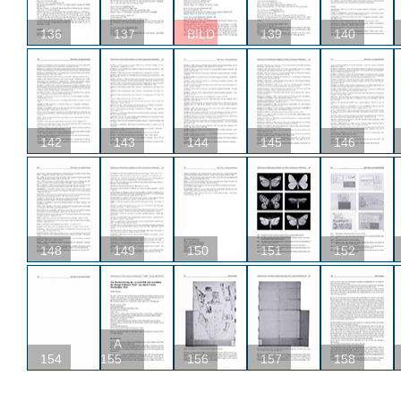
136
137
BILD
139
140
142
143
144
145
146
148
149
150
151
152
A
154
155
156
157
158