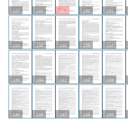
127
128
BILD
130
131
133
134
135
136
137
139
140
141
142
143
145
146
147
148
149