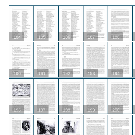
184
185
186
187
188
190
191
192
193
194
196
197
198
199
200