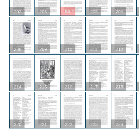
202
203
BILD
205
206
208
209
210
211
212
214
215
216
217
218
220
221
222
223
224