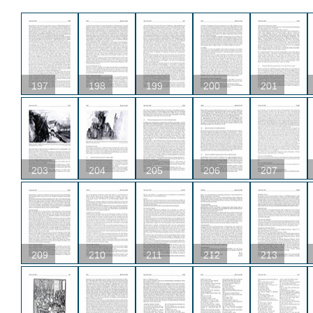
197
198
199
200
201
203
204
205
206
207
209
210
211
212
213