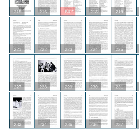
215
216
BILD
218
219
221
222
223
224
225
227
228
229
230
231
233
234
235
236
237