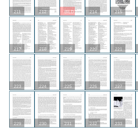
211
212
BILD
214
215
217
218
219
220
221
223
224
225
226
227
229
230
231
232
233