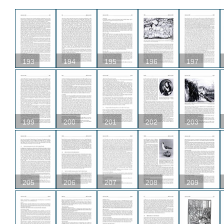
193
194
195
196
197
199
200
201
202
203
205
206
207
208
209