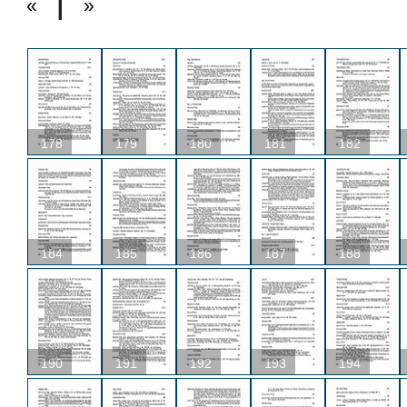
«
»
178
179
180
181
182
184
185
186
187
188
190
191
192
193
194