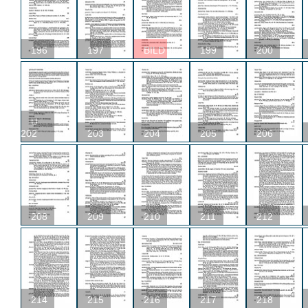
196
197
BILD
199
200
U
202
203
204
205
206
208
209
210
211
212
214
215
216
217
218