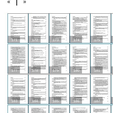
«
»
171
172
173
174
175
177
178
179
180
181
183
184
185
186
187