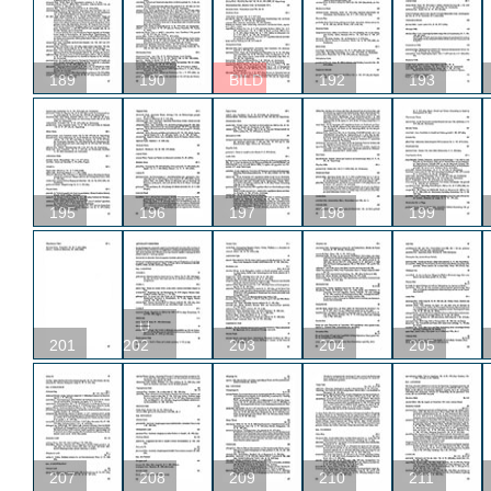
189
190
BILD
192
193
195
196
197
198
199
U
201
202
203
204
205
207
208
209
210
211