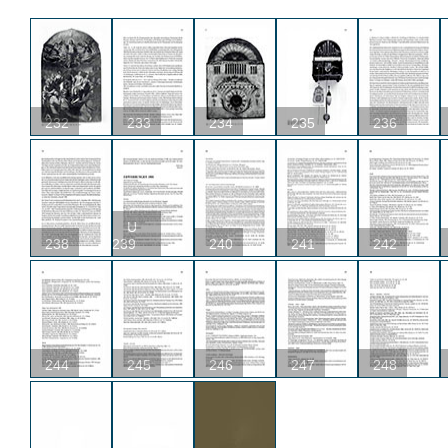
232
233
234
235
236
U
238
239
240
241
242
244
245
246
247
248