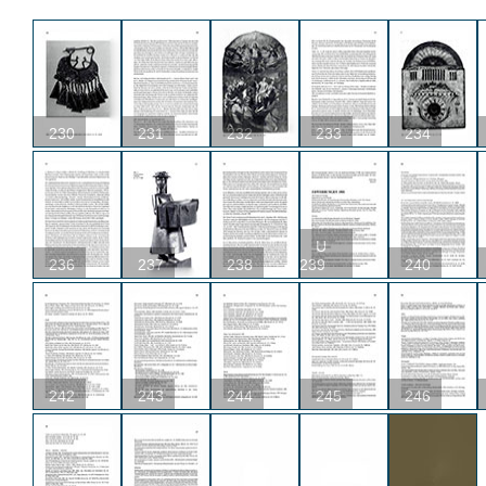
230
231
232
233
234
U
236
237
238
239
240
242
243
244
245
246