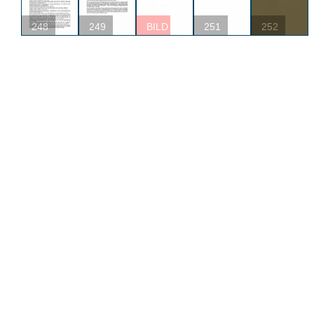
248
249
BILD
251
252