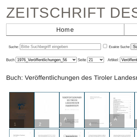
ZEITSCHRIFT D
Home
Suche:
Exakte Suche
Buch
Seite
Artikel:
Buch: Veröffentlichungen des Tiroler L
A
A
1
2
3
4
5