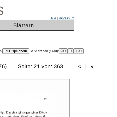
S
Hilfe
|
Impressum
Blättern
ls
Seite drehen (Grad):
ng 1976) Seite: 21 von: 363
«
|
»