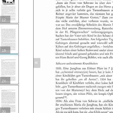
12
18
«
24
30