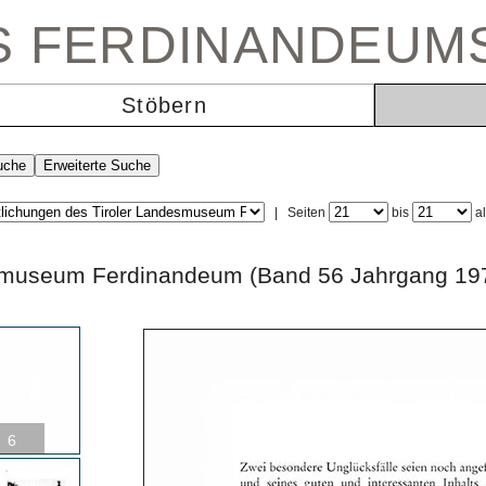
ES FERDINANDEUM
Stöbern
|
Seiten
bis
a
andesmuseum Ferdinandeum (Band 56 Jahrga
6