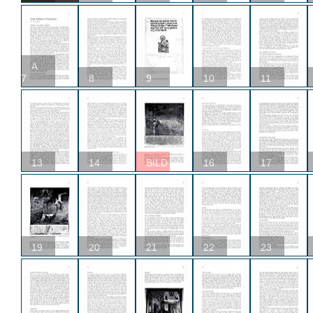
A
7
8
9
10
11
13
14
BILD
16
17
19
20
21
22
23