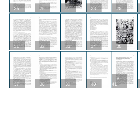
25
26
27
28
29
31
32
33
34
35
A
37
38
39
40
41