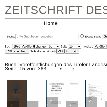
ZEITSCHRIFT D
Home
Suche:
Exakte Suche
Buch
Seite
Artikel:
Seite drehen (Grad):
Buch: Veröffentlichungen des Tiroler La
Seite: 15 von: 363
«
|
»
A
A
1
2
3
4
5