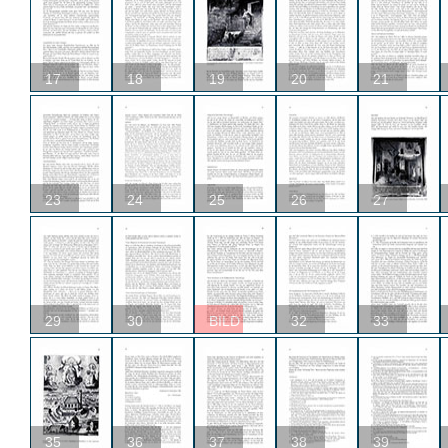
17
18
19
20
21
23
24
25
26
27
29
30
BILD
32
33
35
36
37
38
39