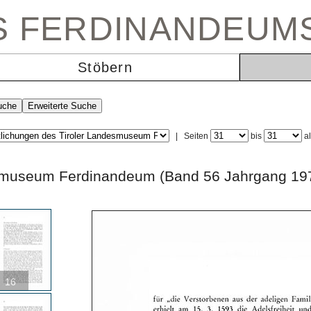
ES FERDINANDEUM
Stöbern
|
Seiten
bis
a
andesmuseum Ferdinandeum (Band 56 Jahrga
16