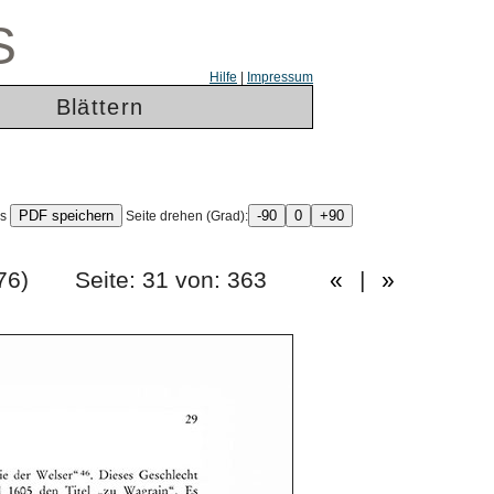
S
Hilfe
|
Impressum
Blättern
ls
Seite drehen (Grad):
ng 1976) Seite: 31 von: 363
«
|
»