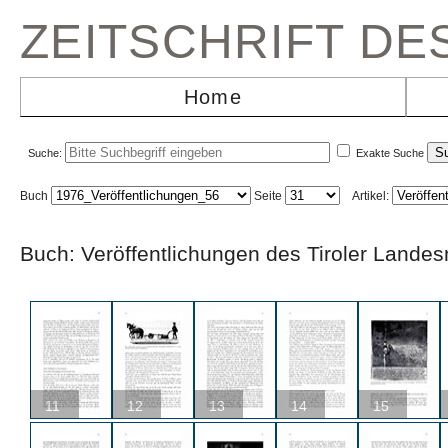
ZEITSCHRIFT D
Home
Suche:
Exakte Suche
Buch
Seite
Artikel:
Buch: Veröffentlichungen des Tiroler L
11
12
13
14
15