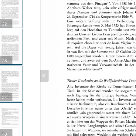
22
28
«
34
40