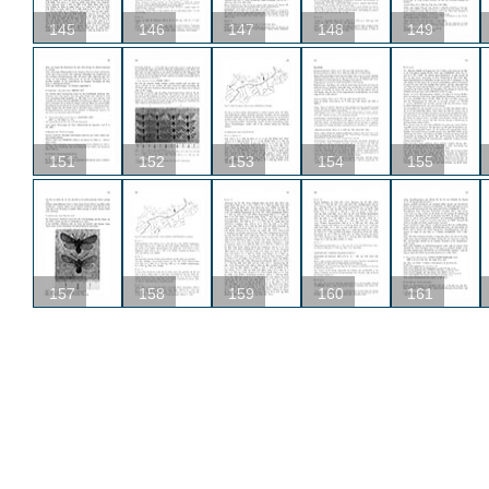
145
146
147
148
149
151
152
153
154
155
157
158
159
160
161