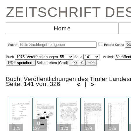
ZEITSCHRIFT D
Home
Suche:
Exakte Suche
Buch
Seite
Artikel:
Seite drehen (Grad):
Buch: Veröffentlichungen des Tiroler La
Seite: 141 von: 326
«
|
»
U
121
122
123
124
125