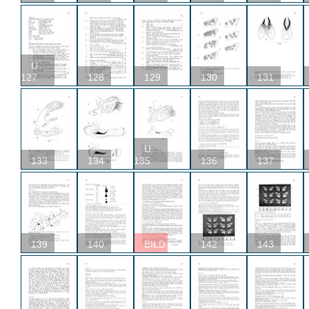
U
127
128
129
130
131
U
133
134
135
136
137
139
140
BILD
142
143