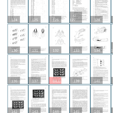
U
124
125
126
127
128
130
131
132
133
134
1
136
137
BILD
139
140
142
143
144
145
146