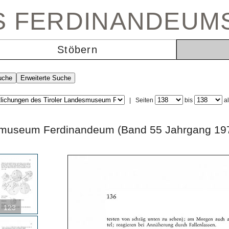
ES FERDINANDEUM
Stöbern
|
Seiten
bis
a
andesmuseum Ferdinandeum (Band 55 Jahrga
123