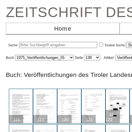
ZEITSCHRIFT D
Home
Suche:
Exakte Suche
Buch
Seite
Artikel:
Buch: Veröffentlichungen des Tiroler L
U
118
119
120
121
122