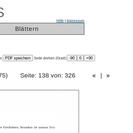
S
Hilfe
|
Impressum
Blättern
ls
Seite drehen (Grad):
ng 1975) Seite: 138 von: 326
«
|
»