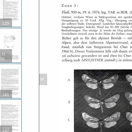
129
U
35
«
141
147