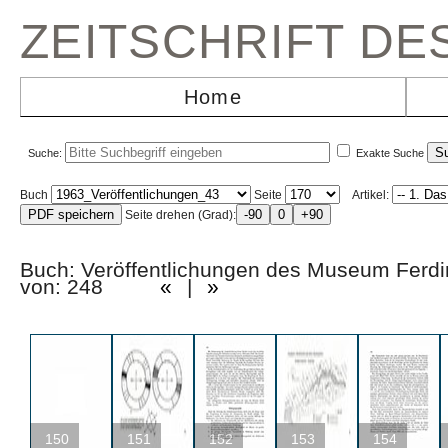
ZEITSCHRIFT D
Home
Suche:
Exakte Suche
Buch
Seite
Artikel:
Seite drehen (Grad):
Buch: Veröffentlichungen des Museum Fer
von: 248
«
|
»
150
151
152
153
154