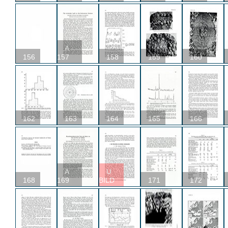
A
156
157
158
159
160
162
163
164
165
166
A
U
168
169
BILD
171
172