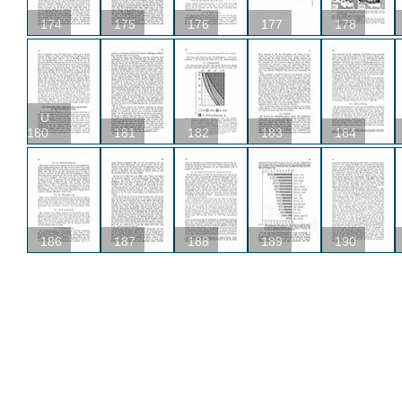
174
175
176
177
178
U
180
181
182
183
184
186
187
188
189
190