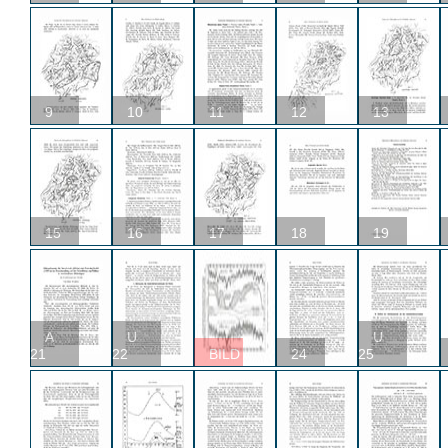
9
10
11
12
13
15
16
17
18
19
A
U
U
21
22
BILD
24
25