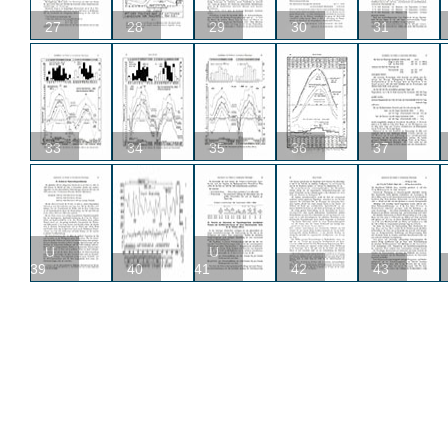
27
28
29
30
31
33
34
35
36
37
U
U
39
40
41
42
43