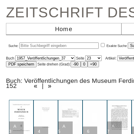
ZEITSCHRIFT D
Home
Suche:
Exakte Suche
Buch
Seite
Artikel:
Seite drehen (Grad):
Buch: Veröffentlichungen des Museum Fer
152
«
|
»
A
A
A
3
4
5
6
7