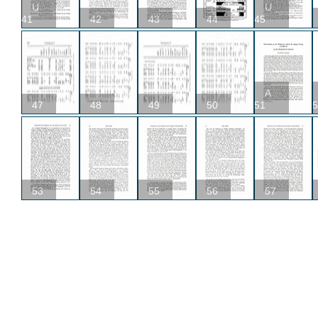
U
U
41
42
43
44
45
A
47
48
49
50
51
5
53
54
55
56
57