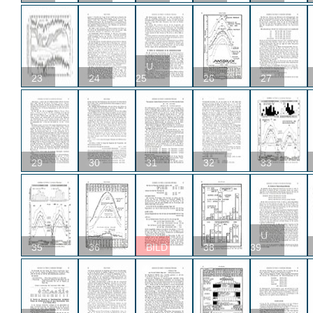
U
23
24
25
26
27
29
30
31
32
33
U
35
36
BILD
38
39