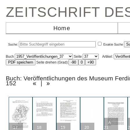
ZEITSCHRIFT D
Home
Suche:
Exakte Suche
Buch
Seite
Artikel:
Seite drehen (Grad):
Buch: Veröffentlichungen des Museum Fer
152
«
|
»
A
17
18
19
20
21
2