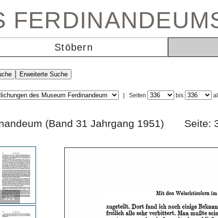
ES FERDINANDEUM
Stöbern
|
Seiten
bis
a
erdinandeum (Band 31 Jahrgang 1951) Seit
321