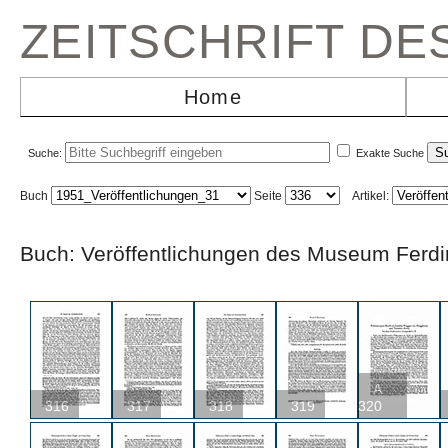
ZEITSCHRIFT D
Home
Suche:
Exakte Suche
Buch
Seite
Artikel:
Buch: Veröffentlichungen des Museum F
A
316
317
318
319
320