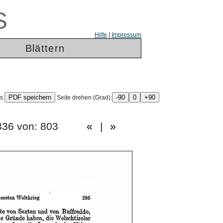
S
Hilfe
|
Impressum
Blättern
ls
Seite drehen (Grad):
e: 336 von: 803
«
|
»