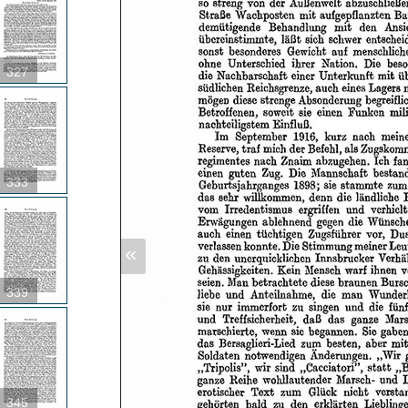
327
333
«
339
345