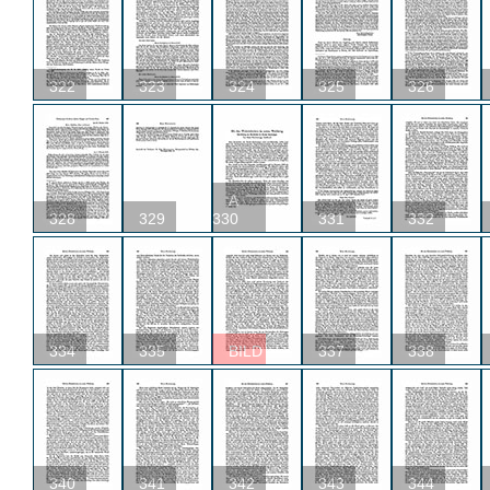
322
323
324
325
326
A
328
329
330
331
332
334
335
BILD
337
338
340
341
342
343
344