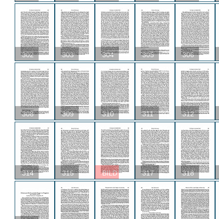
302
303
304
305
306
308
309
310
311
312
314
315
BILD
317
318