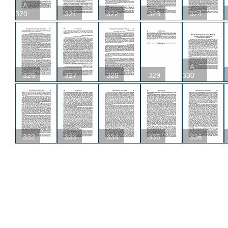
A
320
321
322
323
324
A
326
327
328
329
330
332
333
334
335
336