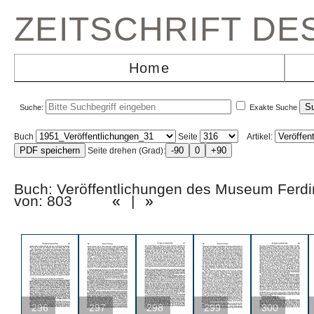
ZEITSCHRIFT D
Home
Suche:
Exakte Suche
Buch
Seite
Artikel:
Seite drehen (Grad):
Buch: Veröffentlichungen des Museum Fer
von: 803
«
|
»
296
297
298
299
300