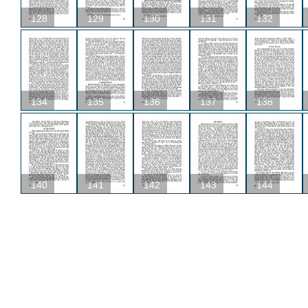
128
129
130
131
132
134
135
136
137
138
140
141
142
143
144