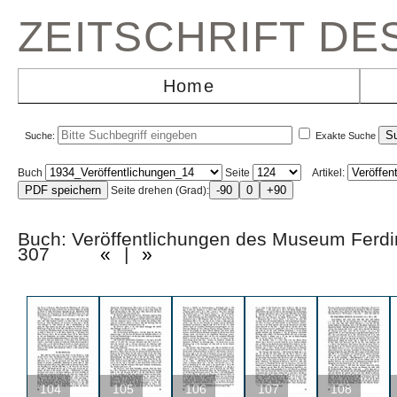
ZEITSCHRIFT D
Home
Suche:
Exakte Suche
Buch
Seite
Artikel:
Seite drehen (Grad):
Buch: Veröffentlichungen des Museum Ferd
307
«
|
»
104
105
106
107
108