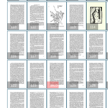
110
111
112
113
114
116
117
118
119
120
122
123
BILD
125
126