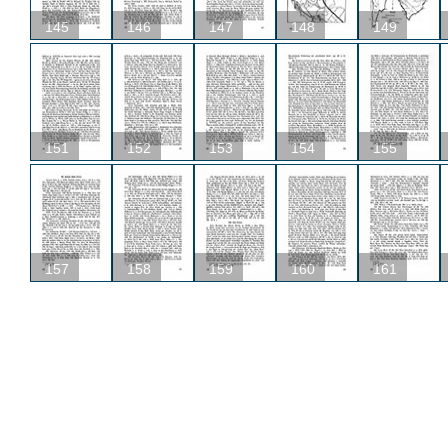
145
146
147
148
149
151
152
153
154
155
157
158
159
160
161