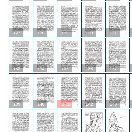
127
128
129
130
131
133
134
135
136
137
139
140
BILD
142
143