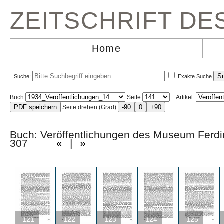
ZEITSCHRIFT D
Home
Suche:
Exakte Suche
Buch
Seite
Artikel:
Seite drehen (Grad):
Buch: Veröffentlichungen des Museum Ferd
307
«
|
»
121
122
123
124
125