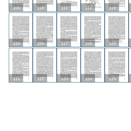
109
110
111
112
113
115
116
117
118
119
121
122
123
124
125