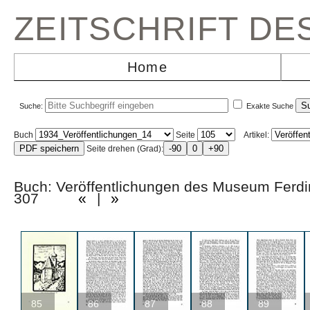
ZEITSCHRIFT D
Home
Suche:
Exakte Suche
Buch
Seite
Artikel:
Seite drehen (Grad):
Buch: Veröffentlichungen des Museum Ferd
307
«
|
»
85
86
87
88
89