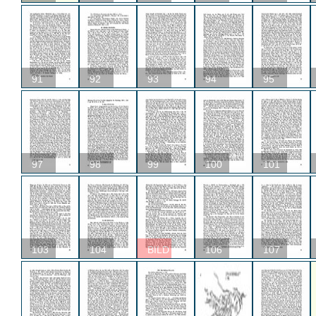
91
92
93
94
95
97
98
99
100
101
103
104
BILD
106
107