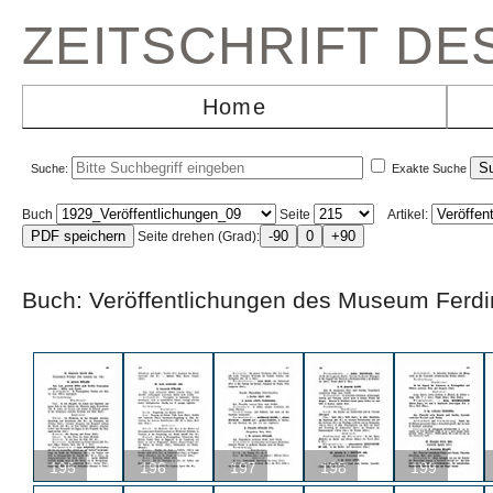
ZEITSCHRIFT D
Home
Suche:
Exakte Suche
Buch
Seite
Artikel:
Seite drehen (Grad):
Buch: Veröffentlichungen des Museum F
195
196
197
198
199