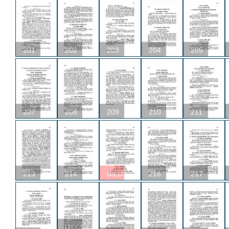
201
202
203
204
205
207
208
209
210
211
213
214
BILD
216
217
U