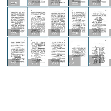
219
220
221
222
223
225
226
227
228
229
U
U
231
232
233
234
235