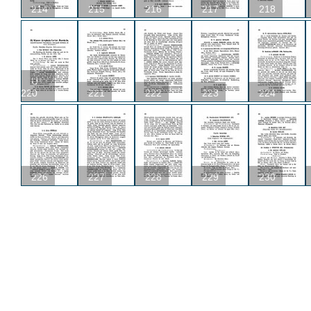
214
215
216
217
218
U
220
221
222
223
224
226
227
228
229
230