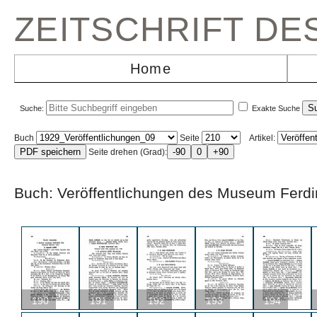
ZEITSCHRIFT D
Home
Suche:
Exakte Suche
Buch
Seite
Artikel:
Seite drehen (Grad):
Buch: Veröffentlichungen des Museum F
190
191
192
193
194