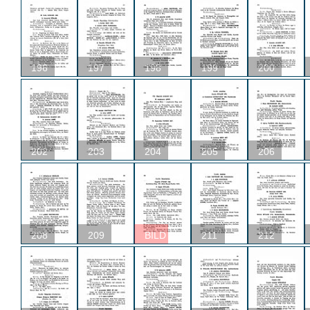
196
197
198
199
200
202
203
204
205
206
208
209
BILD
211
212